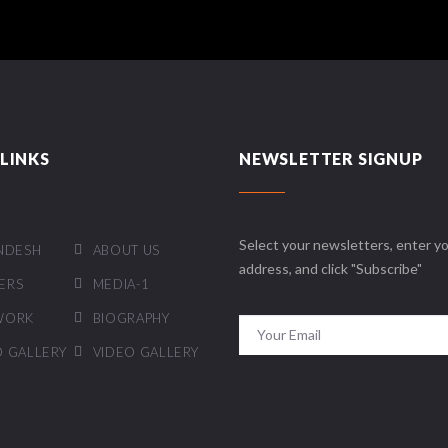
LINKS
NEWSLETTER SIGNUP
Select your newsletters, enter yo
NDESH
ABOUT US
address, and click "Subscribe"
ERS
MEDIA-1
WORK
BIOGRAPHY
 GALLERY
VIDEO GALLERY