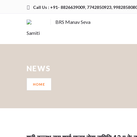
Call Us : +91- 8826639009, 7742850923, 998285808
BRS Manav Seva
Samiti
NEWS
HOME