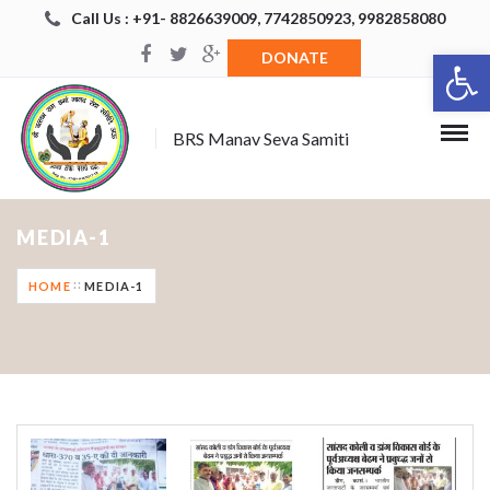
Call Us : +91- 8826639009, 7742850923, 9982858080
Open 
DONATE
BRS Manav Seva Samiti
MEDIA-1
HOME
MEDIA-1