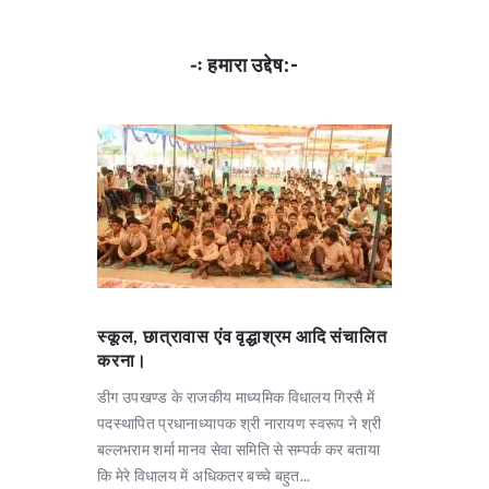
-ः हमारा उद्देष:-
स्कूल, छात्रावास एंव वृद्धाश्रम आदि संचालित
सामाजिक ए
करना।
करना।
डीग उपखण्ड के राजकीय माध्यमिक विधालय गिरसै में
डीग उपखण्ड
पदस्थापित प्रधानाध्यापक श्री नारायण स्वरूप ने श्री
महिला श्रीम
बल्लभराम शर्मा मानव सेवा समिति से सम्पर्क कर बताया
है। उक्त मह
कि मेरे विधालय में अधिकतर बच्चे बहुत...
करती है परन