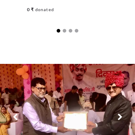
0 ₹
donated
0 ₹
don